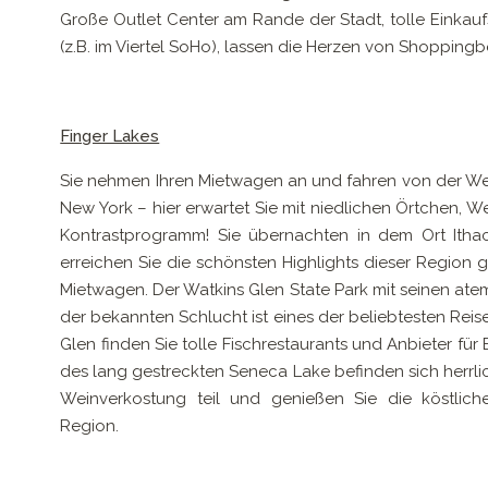
Große Outlet Center am Rande der Stadt, tolle Einka
(z.B. im Viertel SoHo), lassen die Herzen von Shopping
Finger Lakes
Sie nehmen Ihren Mietwagen an und fahren von der We
New York – hier erwartet Sie mit niedlichen Örtchen, W
Kontrastprogramm! Sie übernachten in dem Ort Ith
erreichen Sie die schönsten Highlights dieser Region
Mietwagen. Der Watkins Glen State Park mit seinen a
der bekannten Schlucht ist eines der beliebtesten Reis
Glen finden Sie tolle Fischrestaurants und Anbieter fü
des lang gestreckten Seneca Lake befinden sich herrli
Weinverkostung teil und genießen Sie die köstlic
Region.