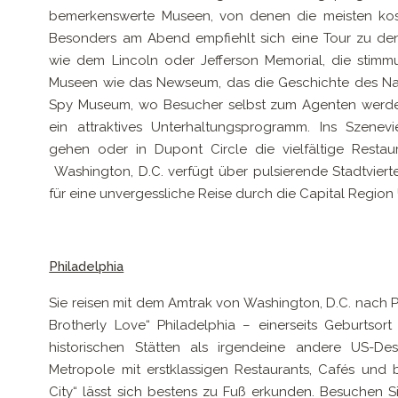
bemerkenswerte Museen, von denen die meisten kos
Besonders am Abend empfiehlt sich eine Tour zu d
wie dem Lincoln oder Jefferson Memorial, die stimmung
Museen wie das Newseum, das die Geschichte des Nac
Spy Museum, wo Besucher selbst zum Agenten werden
ein attraktives Unterhaltungsprogramm. Ins Szene
gehen oder in Dupont Circle die vielfältige Restau
Washington, D.C. verfügt über pulsierende Stadtviert
für eine unvergessliche Reise durch die Capital Region
Philadelphia
Sie reisen mit dem Amtrak von Washington, D.C. nach Ph
Brotherly Love“ Philadelphia – einerseits Geburtsor
historischen Stätten als irgendeine andere US-Dest
Metropole mit erstklassigen Restaurants, Cafés und
City“ lässt sich bestens zu Fuß erkunden. Besuchen S