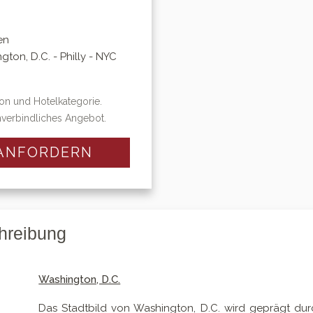
en
ton, D.C. - Philly - NYC
ison und Hotelkategorie.
nverbindliches Angebot.
 ANFORDERN
chreibung
Washington, D.C.
Das Stadtbild von Washington, D.C. wird geprägt du