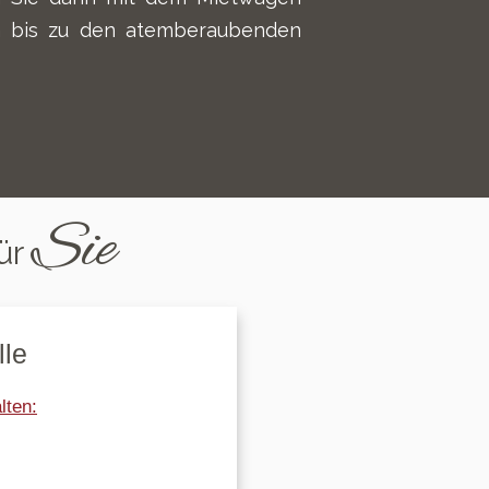
on bis zu den atemberaubenden
Sie
ür
lle
lten: