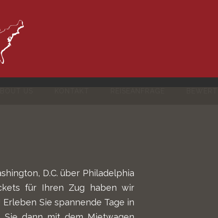
BOUT US
KONTAKT
REISEANFRAGE
BEWERT
hington, D.C. über Philadelphia
ckets für Ihren Zug haben wir
t! Erleben Sie spannende Tage in
sen Sie dann mit dem Mietwagen