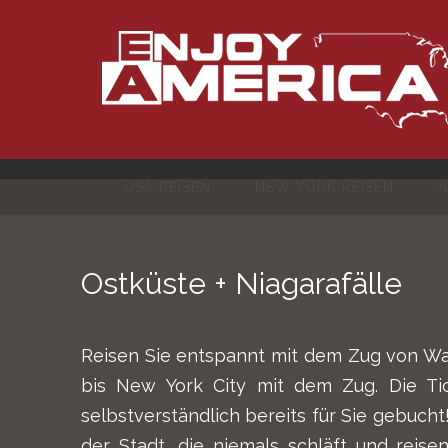
Skip
to
content
USA REISEN
NEW YORK REISEN
A
Ostküste + Niagarafälle
Reisen Sie entspannt mit dem Zug von Was
bis New York City mit dem Zug. Die Ti
selbstverständlich bereits für Sie gebuch
der Stadt, die niemals schläft und rei