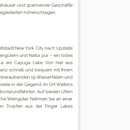
ufshäuser und spannende Geschäfte
begeisterten höherschlagen.
ltstadt New York City nach Upstate
eingütern und Natur pur – ein tolles
aca am Cayuga Lake. Von hier aus
 ganz schnell und bequem mit Ihrem
temberaubenden 19 Wasserfällen und
eziele in der Gegend. Im Ort Watkins
r Bootsrundfahrten. Auf beiden Ufern
che Weingüter. Nehmen Sie an einer
hen Tropfen aus der Finger Lakes